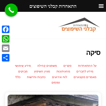
התאחדות קבלני השיפוצים
Ski
Menu
t
conten
F
a
W
סיקה
c
h
E
e
a
m
S
על ההתאחדות
סקרים
משפצים קהילה
מידע שימושי
b
t
a
מידע לחברים
מהעיתונות
מגזין השיפוץ
מבזקים
h
o
s
מאמרים מקצועיים
לוח אירועים
כתבות וחדשות
כללי
i
a
o
טפסים
A
l
r
k
p
e
p