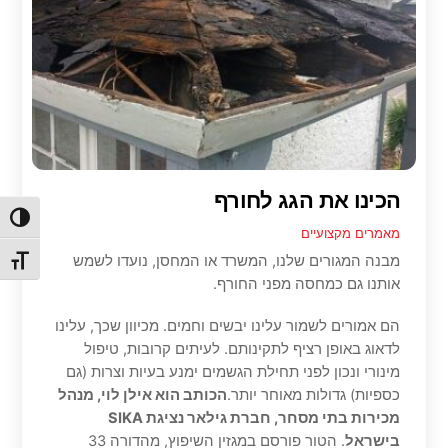
הכינו את הגג לחורף
הפעל/כ
מאמרים מקצועיים
מבנה המגורים שלנו, המשרד או המחסן, נועדו לשמש
מתג גו
אותנו גם כמחסה מפני החורף.
הם אמורים לשמור עלינו יבשים וחמים. מכיוון שכך, עלינו
לדאוג באופן רציף לתקינותם. לעיתים קרובות, טיפול
מינורי ונכון לפני תחילת הגשמים ימנע בעיות וצרות (גם
כספיות) גדולות מאוחר יותר.
הכותב הוא אילן לוי, מנהל
מכירות בתי מסחר, חברת גילאר נציגת SIKA
בישראל
. הטור פורסם במגזין השיפוץ, מהדורה 33