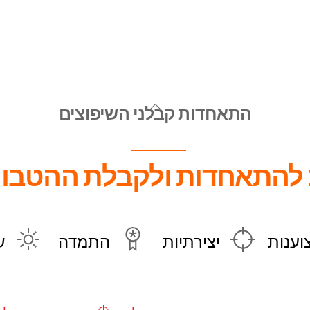
Back
התאחדות קבלני השיפוצים
To
Top
להתאחדות ולקבלת ההטבות
וענות
יצירתיות
התמדה
ש