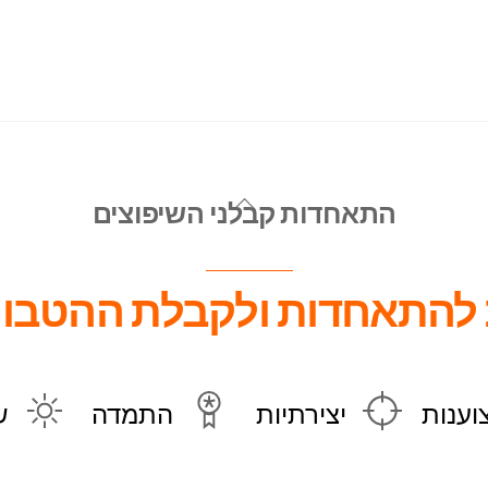
Back
התאחדות קבלני השיפוצים
To
Top
להתאחדות ולקבלת ההטבות
וענות
יצירתיות
התמדה
ש