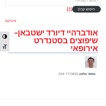
Advanced Search
אינדקס
אודברהיי דיורד ישטבאן-
הפעל/כ
שיפוצים בסטנדרט
אירופאי
מתג גו
מספר טלפון
054-7713655