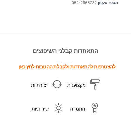
מספר טלפון
052-2656732
Back
התאחדות קבלני השיפוצים
To
Top
להצטרפות להתאחדות ולקבלת ההטבות לחץ כאן
מקצוענות
יצירתיות
התמדה
שירותיות