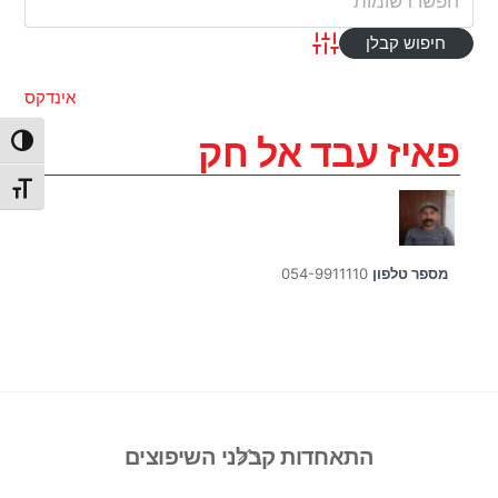
Advanced Search
אינדקס
פאיז עבד אל חק
הפעל/כ
מתג גו
מספר טלפון
054-9911110
Back
התאחדות קבלני השיפוצים
To
Top