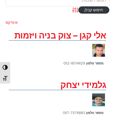
Advanced Search
אינדקס
אלי קגן – צוק בניה ויזמות
מספר טלפון
052-8514629
הפעל/כ
מתג גו
גלמידי יצחק
מספר טלפון
057-7576883