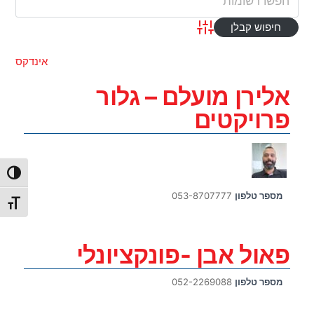
Advanced Search
אינדקס
אלירן מועלם – גלור
פרויקטים
הפעל/כ
מספר טלפון
053-8707777
מתג גו
פאול אבן -פונקציונלי
מספר טלפון
052-2269088