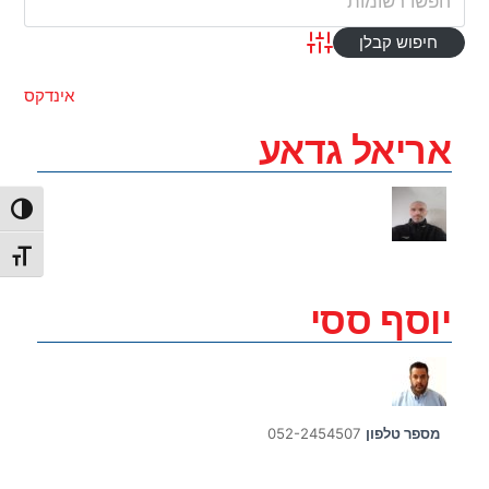
Advanced Search
אינדקס
אריאל גדאע
הפעל/כ
מתג גו
יוסף ססי
מספר טלפון
052-2454507