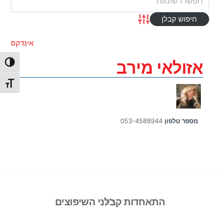
Advanced Search
אינדקס
אזולאי מירב
הפעל/כ
מתג גו
מספר טלפון
053-4588944
Back
התאחדות קבלני השיפוצים
To
Top