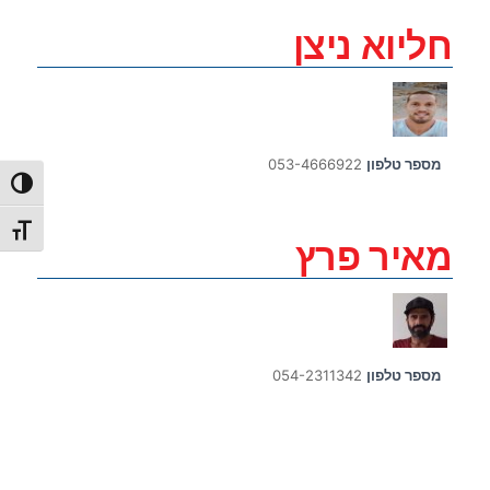
חליוא ניצן
מספר טלפון
053-4666922
הפעל/כ
מתג גו
מאיר פרץ
מספר טלפון
054-2311342