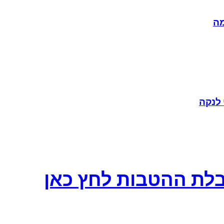
 לנקה
לת ההטבות לחץ כאן