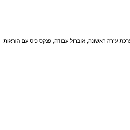
לי עבודה , מסכת 95 , סרט סימון אדום לבן, מזוודת ערכת עזרה ראשונה, אוברול עבודה, פנקס כיס עם הוראות