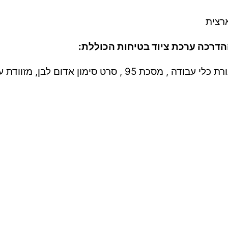
רצית
אפוד זוהר, רתמת עבודה בגובה, קסדה, כפפות עבודה , חגורת כ