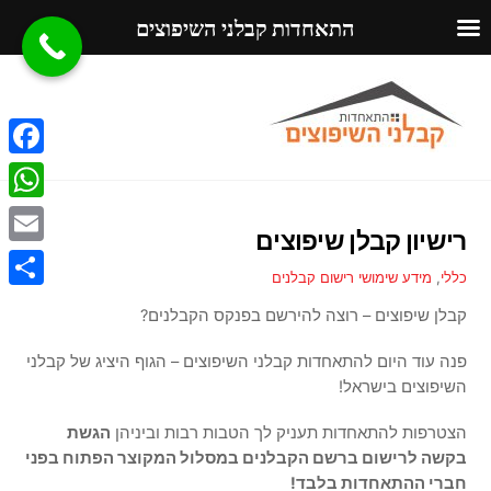
התאחדות קבלני השיפוצים
Ski
Menu
t
conten
F
a
W
רישיון קבלן שיפוצים
c
h
E
e
כללי
,
מידע שימושי
רישום קבלנים
a
m
S
b
קבלן שיפוצים – רוצה להירשם בפנקס הקבלנים?
t
a
h
o
s
פנה עוד היום להתאחדות קבלני השיפוצים – הגוף היציג של קבלני
i
a
o
השיפוצים בישראל!
A
l
r
k
p
הצטרפות להתאחדות תעניק לך הטבות רבות וביניהן
הגשת
e
בקשה לרישום ברשם הקבלנים במסלול המקוצר הפתוח בפני
p
חברי ההתאחדות בלבד!