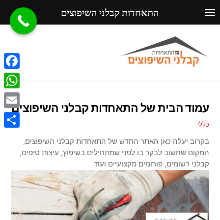
התאחדות קבלני השיפוצים
Ski
Menu
t
conten
F
a
W
עמוד הבית של התאחדות קבלני השיפוצים
c
h
E
e
כללי
a
m
S
b
בקרוב יעלה כאן האתר החדש של התאחדות קבלני השיפוצים,
t
a
h
המקום שחשוב לבקר בו לפני שמתחילים בשיפוץ, עיצות טיפים,
o
s
i
קבלני רשומים, פורומים מ
קצועיים ועוד
a
o
A
l
r
k
p
e
p