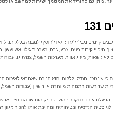
ינה.
ניתן גם להוריד את המסמך ישירות למחשב או לטל
13
נים קיימים מבלי לגרוע ו/או להוסיף למבנה בכללותו, לחז
ף חיפויי קירות פנים, צבע, גבס, מערכות גילוי אש ועשן, ת
 לא נושאות, מיזוג אוויר, מערכות חשמל, צנרת גז, עבודות
 משמש במקרים רבים כיועץ טכני הנדסי ללקוח והוא הגורם שאחראי לאיכ
ות שדורשות התמחות מיוחדת או רישיון (עבודות חשמל, גז, 
 הפעלת עובדים וקבלני משנה במקומות שבהם חיים או עו
וגיסטית הנדסית ובטיחותית ומחייבת אותו להכיר מגוון ר