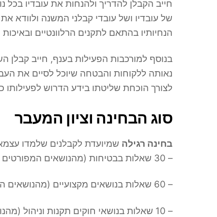
חייב הקבלן להדריך ולהנחות את עובדיו בכל נ
של עובדיו ושל עובדי קבלני המשנה ולוודא את
הנחיותיו בהתאם לתקנים הרלוונטיים ובאיכות 
בנוסף למורכבות הפעילות בענף, חייב קבלן ה
נאותה ללקוחות והבטחה שיוכל לסיים את העבו
לצורך הוכחת שליטתו בידע הדרוש לפעילותו כקבלן רשום בענף 131 , על הקבלן לעבור בחינה. הבחינה ת
סוג הבחינה וציון המעבר
בחינה רגילה
שמיועדת לקבלנים שלמדו עצמאי
– 30 שאלות בבטיחות (מהנושאים המפורטים בנספח א' חלק 1). ציון המעבר לחלק זה – 80%.
– 60 שאלות בנושאים מקצועיים (מהנושאים המפורטים בנספח א' חלקים 2-7 וחלק 9). ציון המעבר לחלק זה – 65%
– 10 שאלות בנושאי חוקים תקנות וניהול (מהנושאים המפורטים בנספח א' חלקים 8 ו-10). ציון המעבר לחלק זה – 65%