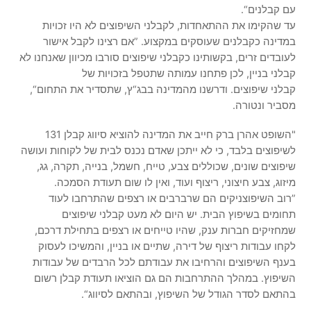
עם קבלנים“.
עד שהקימו את ההתאחדות, לקבלני השיפוצים לא היו זכויות
במדינה כקבלנים שעוסקים במקצוע. ”אם רצינו לקבל אישור
לעובדים זרים, בקשותינו כקבלני שיפוצים סורבו מכיוון שאנחנו לא
קבלני בניין, לכן פתחנו עמותה שתטפל בזכויות של
קבלני שיפוצים. ודרשנו מהמדינה בבג“ץ, שתסדיר את התחום“,
מסביר ונטורה.
"השופט אהרן ברק חייב את המדינה להוציא סיווג קבלן 131
לשיפוצים בלבד, כי לא ייתכן שאדם נכנס לבית של לקוחות ועושה
שיפוצים שונים, שכוללים צבע, טייח, חשמל, בנייה, תקרה, גג,
מיזוג, צבע חיצוני, ריצוף ועוד, ואין לו שום תעודת הסמכה.
”רוב השיפוצניקים הם שרברבים או רצפים שהתרחבו לעוד
תחומים בשיפוץ הבית. יש היום לא מעט קבלני שיפוצים
שמחזיקים חברות ענק, שהיו טייחים או רצפים בתחילת דרכם,
לקחו עבודות ריצוף של דירה, שתיים או בניין, והמשיכו לעסוק
בענף השיפוצים והרחיבו את עבודתם לכל הרבדים של עבודות
השיפוץ. במהלך ההתרחבות הם גם הוציאו תעודת קבלן רשום
בהתאם לסדר הגודל של השיפוץ, ובהתאם לסיווג“.