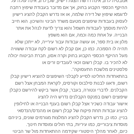
אמבטיה לרוב אינה דרשת הצגת רישיון, שכן לרוב אינה עולה על
ההיקף הכספי הקבוע בחוק, אך אם מדובר בעבודת שיפוץ רחבה
לדוגמא שיפוץ של דירה שלמה, או אז נדרש הקבלן להציג רישיון
לעסוק בעבודות שיפוצים מטעם משרד הבינוי והשיכון. הוא חייב
להיות מוסמך לעבודות חשמל והוא צריך לדעת לנהל את אתר
הבנייה. על אחת כמה וכמה, אם הוא משפץ
מלון או בית ספר, או עושה עבודות עבור עירייה, לא ייתכן שלא
תהיה לו הסמכה. כמו כן, אם קבלן לא רשום לקח עבודה ששוויה
מעל ההיקף הכספי הקבוע בחוק וקרה אסון, חברת הביטוח יכולה
לא להכיר בו. קבלן רשום זכאי לעובדים זרים או
פלסטינים מלשכת התעסוקה“.
בהתאחדות החליטו לסייע לקבלני השיפוצים להוציא רישיון קבלן
רשום, ודאגו לבנות סילבוס וקורסים, לקראת המבחן אצל רשם
הקבלנים. לדברי ונטורה, בעבר, קבלן אשר ביקש להירשם כקבלן
שיפוצים רשום בפנקס הקבלנים נדרש היה להציג
אישור עבודה כשכיר אצל קבלן רשום בענף הבנייה או לחילופין
להציג עבודות תחת פיקוח של קבלן רשום או מהנדס/הנדסאי
בניין. כמו כן, נדרש הקבלן להציג המלצות מגורמים שונים, ביניהם
מוסדות ציבוריים, כמו עיריות, בתי חולים ומוסדות חינוך.
כיום, לאחר מהלך היסטורי שקידמה ההתאחדות מול שר הבינוי