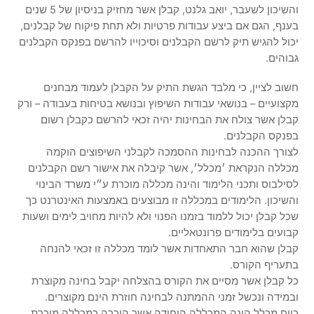
והשיכון לשעבר, יואב גלנט, קבלן אשר מחזיק בניסיון של 5 שנים
בענף, הגם אם ביצע עבודות פרטיות ולא תחת פיקוח של קבלנים,
יכול להגיש תיק לרשם הקבלנים וסיכוייו להרשם בפנקס הקבלנים
גבוהים.
חשוב לציין, כי מלבד הגשת התיק על הקבלן לעמוד מבחנים
מקצועיים – בנושאי עבודות השיפוץ ובנושא בטיחות בעבודה – ורק
קבלן אשר צולח את הבחינות יהיה זכאי להרשם כקבלן רשום
בפנקס הקבלנים.
לצורך ההכנה לבחינות ההסמכה לקבלני השיפוצים הוקמה
מכללה הנקראת ׳מכלל׳, אשר קיבלה את אישור רשם הקבלנים
לסילבוס ותכני הלימוד והינה מכללה מוכרת ע״י משרד הבינוי
והשיכון. הלימודים במכללה זו מבוצעים באמצעות האינטרנט כך
שכל קבלן יכול ללמוד בזמנו הפנוי ולא להיות מחויב לימים ושעות
קבועים בלימודים פרונטאליים.
קבלן שהוא חבר התאחדות אשר לומד מכללה זו זכאי להנחה
בתעריף הקורס.
כל קבלן אשר מסיים את הקורס בהצלחה יקבל בחינה מקוצרת
ובמידה ונכשל זמני ההמתנה לבחינה חוזרת הינם מקוצרים.
כיום מכלל הינה המכללה היחידה אשר הוכרה כמכללה מוכרת