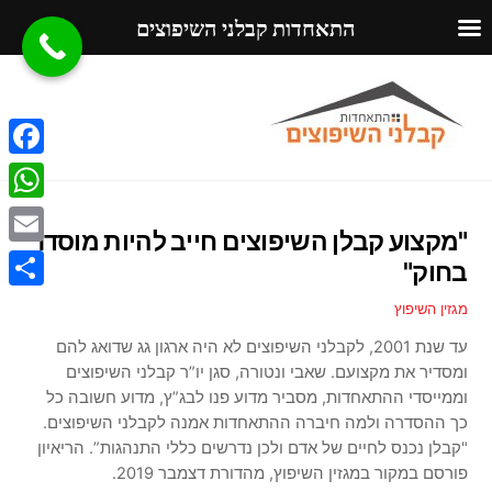
התאחדות קבלני השיפוצים
Ski
Menu
t
conten
F
a
W
"מקצוע קבלן השיפוצים חייב להיות מוסדר
c
h
E
בחוק"
e
a
m
S
מגזין השיפוץ
b
t
a
h
עד שנת 2001, לקבלני השיפוצים לא היה ארגון גג שדואג להם
o
s
i
ומסדיר את מקצועם. שאבי ונטורה, סגן יו”ר קבלני השיפוצים
a
o
A
וממייסדי ההתאחדות, מסביר מדוע פנו לבג”ץ, מדוע חשובה כל
l
r
k
כך ההסדרה ולמה חיברה ההתאחדות אמנה לקבלני השיפוצים.
p
e
"קבלן נכנס לחיים של אדם ולכן נדרשים כללי התנהגות”. הריאיון
p
פורסם במקור במגזין השיפוץ, מהדורת דצמבר 2019.