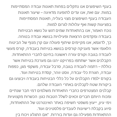
בענף השיפוצים אנו נתקלים בפחות תאונות עבודה המסתיימות
במוות. עם זאת, אנו עדים לתופעה מדאיגה – שיעור תאונות
העבודה בענף השיפוצים מצוי בעליה, תאונות המסתיימות
בפציעות קשות ואף עלולות לגרום למוות.
נוכח האמור, אנו בהתאחדות שמים דגש על נושא הבטיחות
בעבודה ומקדמים הרצאות ופעילויות בנושא עבודה בטוחה.
כך, לדוגמא, אנו מקיימים שיתוף פעולה עם קרן מנוף של הביטוח
הלאומי אשר מעניקה קורסים בנושא בטיחות בעבודה, קורס מעשי
לעבודה בגובה וקורס עזרה ראשונה בחינם לחברי ההתאחדות.
הקבלנים אשר ישתתפו בפרויקט יהנו גם מערכת בטיחות אשר
כוללת – רתמה לעבודה בגובה, סרבל עבודה, משקפי מגן, כפפות
עבודה, חגורת כלי עבודה, ווסט זוהר, קסדת בטיחות ועוד.
בקורס ילמדו הקבלנים על כל כללי הבטיחות בעבודה ויבוצעו גם
ביקורות שטח לקבלנים באתרי העבודה שלהם.
קבלנים המצטרפים כחברי התאחדות משלמים דמי חבר שנתיים
ומכוח היותם חברים זכאים לשלל הטבות כגון: הכשרות מקצועיות
וימי עיון, ייעוץ משפטי חשיפה באתר האינטרנט של ההתאחדות,
סיוע בקבלת רישיונות לעובדים פלסטינים ועוד.
ההתאחדות מפעילה גם ועדות בוררות. "אם התגלע ויכוח בין