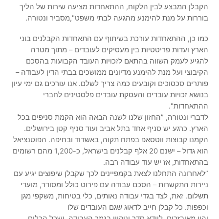
הקבלן המבצע לבין הלקוח, ההתאחדות מציעה שירות של הליך
בוררות על מנת להימנע מהגעה לבתי משפט",מסביר ונטורה.
כמו כן, ההתאחדות עורכת בשיתוף עם התאחדות הקבלנים בוני
הארץ ועדות פריטטיות בין מעסיקים לעובדים – מתוך מטרה
להגיע לעמק השווה בהתאם לזכויות העובד הקבועות בהסכם
הקיבוצי ועל מנת להימנע מדיונים ממושכים בבתי הדין לעבודה –
פותרים סכסוכים וקובעים כמה צריך לשלם. אנו עורכים גם ימי עיון
בנושא זכויות עובדים והעסקת עובדים פלסטינים לחברי
ההתאחדות".
לדברי ונטורה, ”החזון שלנו לשנה הבאה הוא הקמת סניפים בכל
הארץ. כרגע יש סניף אחד בתל אביב ועוד סניף קטן בירושלים.
הקמנו קבוצות ווטסאפ בפתח תקוה, באשדוד ובחיפה. הפוטנציאל
הוא גדול – ישנם 20 אלף קבלנים בישראל, כ-1,200 מהם רשומים
בהתאחדות, אז יש עוד עבודה רבה.
”לאחרונה התחלנו לצאת בקמפיינים לכך שקבלן שיפוצים יגיע עם
ניירות התקשרות – הסכם עבודה עם פירוט כולל ומסודר, מועדי
תשלום. זאת, לצד בגדי עבודה נאותים, כלי בטיחות, משקפי מגן
וכפפות. כל קבלן חייב לדאוג שגם העובדים שלו
יהיו מאובזרים, לוודא סדר וניקיון בגמר העבודה, ושכל הכלים