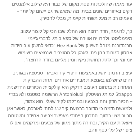
עוד מגמה שהולכת ותופסת מקום של כבוד היא שילוב אלמנטים
דקים באיזורים שונים בבית, מה שמאפשר גם יישום קל יותר –
פעמים רבות מעל תשתיות קיימות, מבלי להסירן.
כך, לדוגמה, חדר רחצה הוא החלל שבו הכי קל ליצור עיצוב
מינימליסטי ולהרוויח אווירה של ספא ביתי. לדברי ג'יימי
הרננדורנה מנהל השיווק של HeziBank "כדאי להשקיע ביחידות
אחסון סגורות בהן ניתן לארגן כל המוצרים שנמצאים בשימוש
יומיומי וכך לתת תחושת ניקיון ומינימליזם בחדר הרחצה".
עיצוב הרמוני יושג באמצעות חיפויי קיר ואביזרי סניטציה בגוונים
זהים שיושלמו באמצעות אביזרים אחידים. אחת ההברקות
האחרונות בתחום העיצוב הדקיק היא קולקציית הכיורים החדשנית
Strappo למותג האיטלקי Antoniolupi הרשומה כפטנט ולא בכדי
– הכיור הדק זהה בצבעיו ובמרקמו לקיר שאליו הוא צמוד,
ולמעשה נדמה כי מדובר ברצועת קיר ש'גולחה' לאורכה, כאשר אגן
הכיור מצוי בתווך. התכנון הייחודי מאפשר צביעה אחידה והשטחה
ויזואלית עם הקיר, ובחירה מתוך מגוון של צבעים ומרקמים ואפילו
ציפוי של עלי כסף וזהב.