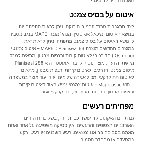
האג'נדה הירוקה בענף".
איטום על בסיס צמנט
לצד התגברות טרנד הבנייה הירוקה, ניתן לראות התפתחויות
בנושא האיטום. מיכאל אוגוסטין, מנהל מוצר MAPEI בנגב מסביר
כי נושא האיטום על בסיס צמנט מתפתח, ניתן לראות זאת
במוצרים החדשים תוצרת MAPEI : Planiseal 88 – איטום צמנטי
(Osmotic ) חד רכיבי לאיטום קירות ורצפות מבטון, מתאים למכלי
מי שתייה ועוד. מוצר נוסף, לדברי אוגוסטין הוא Planiseal 288 –
איטום צמנטי דו רכיבי לאיטום קירות ורצפות מבטון, מתאים
לאיטום תת קרקעי ומכיל אגירה של מים ועוד. עוד מוצר במשפחה
זו הוא Mapelastic – איטום צמנטי גמיש מאוד לאיטום קירות
ורצפות מבטון, בריכות, מרפסות, תת קרקעי ועוד.
מפחיתים רעשים
גם תחום האקוסטיקה עושה כברת דרך, בשל כורח החיים
האורבניים הצפופים והרעשים. אקוסטיקה משפיעה על אחד ואחת
מאתנו בסביבה בה אנו נמצאים: רעש משכנים או רעשי רקע
במסעדה או מהחדר הסמוך.