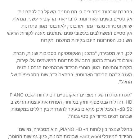
בחברת אורבונד מסבירים כי הם נותנים משקל רב לפתרונות
אקוסטיים בשנים האחרונות. לדברי אתי מרקוביץ-עשני, מנהלת
שיווק ומכירות מוצרי גמר, אורבונד, לאורבונד מגוון פתרונות
אקוסטיים המשתלבים בעיצובי פנים שנותנים מענה לקורות הרעש
השונים. הפתרונות הינם בקירות מחיצות ותקרות.
לכן, היא מסבירה, "בתכנון האקוסטיקה בסביבות שונות, חברת
אורבונד נעזרת במגוון רחב של פתרונות המיושמים על: קירות,
תקרות ומחיצות. מגוון חומרי הבידוד שבמחיצות הגבס נותנים
מענה לרמת הבידוד האקוסטי, בהתאם לדרישות הספציפיות של
החלל".
"גולת הכותרת של המוצרים האקוסטיים הם לוחות הגבס PIANO
HD. זהו לוח גבס צפוף וחזק במיוחד, הפחית את עוצמת הרעש ב
dB 52- דציבל ולכן מתאים בעיקר להפרדת בין חללים במקומות
שבהם רוצים בידוד אקוסטי גבוה".
בחלל שנוצר בין לוחות ה- PIANO HD, היא מסבירה, מיושם
הבידוד המינרלי Earthwool שבזכות תכונות, כגון: גמישות החומר,