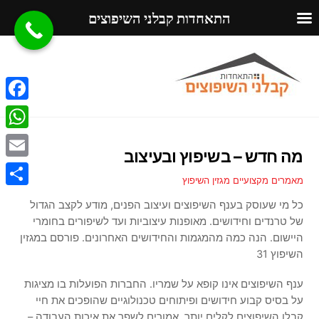
התאחדות קבלני השיפוצים
Ski
Menu
t
conten
F
a
W
מה חדש – בשיפוץ ובעיצוב
c
h
E
e
מאמרים מקצועיים
מגזין השיפוץ
a
m
S
b
כל מי שעוסק בענף השיפוצים ועיצוב הפנים, מודע לקצב הגדול
t
a
h
של טרנדים וחידושים. מאופנות עיצוביות ועד לשיפורים בחומרי
o
s
i
היישום. הנה כמה מהמגמות והחידושים האחרונים. פורסם במגזין
a
o
A
השיפוץ 31
l
r
k
p
ענף השיפוצים אינו קופא על שמריו. החברות הפועלות בו מציגות
e
p
על בסיס קבוע חידושים ופיתוחים טכנולוגיים שהופכים את חיי
קבלן השיפוצים לקלים יותר, אמורים לשפר את איכות העבודה –