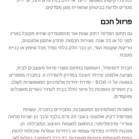
למרות דקיקותו מאפשר לייצר אריחים במידות גדולות, עד ל-3
מטרים ולדעת בביטחון שהאריח מוגן מסדקים.
פרזול חכם
גם תחום הפרזול רחוק שנות אור מהסטנדרט שהיא מקובל בארץ
לפני 10 או 20 שנה. מגירות חכמות, פתרון אחסון אלגנטים,
טריקות שקטות ועוד, הן כבר חלק בלתי נפרד מכל שיפוץ או בניית
מטבח.
חברת 'דומיסיל', העוסקת בתחום מוצרי פרזול מעוצבים לבית,
מציעה אלמנט יצירתי העונה במדויק להגדרה זו. בחברה מספרים
בגאווה על ה-BOXI – סדרת יחידות אלומיניום המאפשרות לשלב
בין חומרים והופכות כל איזור וחלל בבית לעתיר ניגודים מושכלים
ומוקפדים.
מסגרות האלומיניום המעוצבות, מסבירים בחברה, עשויות
מפרופיל דקיק ואלגנטי בעובי 20 מ"מ בלבד ובכך הן יוצרות מראה
אוורירי ומינימליסטי, בהתאם למגמות העיצוב המובילות. הן
מוכנות לתליה כמידוף עצמאי או כיחידות עומדות שיכולות להוות
בסיס לקונזולות וכונניות מעוצבות. בד בבד להתחבר בקלות לאי