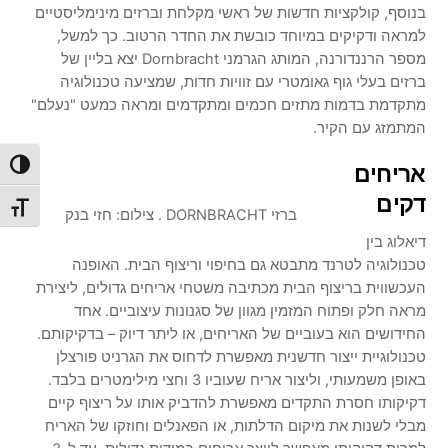
בנוסף, קולקציות חדשות של ראשי מקלחת וברזים מינימליסטיים
למראה ודקיקים במיוחד כובשת את החדר הרטוב. כך למשל,
מספר הרננדורנה, המותג הגרמני Dornbracht יצא בליין של
ברזים בעלי גוף גאומטרי עם זוויות חדות, שמציעה טכנולוגיה
מתקדמת בדמות מתזים חכמים ומתקדמים ומראה כמעט "נעלם"
המתמזג עם הקיר.
הפעל/כ
אריחים
דקים
מתג גו
ברזי DORNBRACHT . צילום: חזי בנק
דיאלוג בין
טכנולוגיה לטרנד מתבטא גם בחיפוי וריצוף הבית. האופנה
העכשווית בריצוף הבית מכתיבה משטחי אריחים גדולים, ליצירת
מראה חלק ופתוח המזמין מגוון של סגנונות עיצוביים. אחד
החידושים הוא בעוביים של האריחים, או ליתר דיוק – בדקיקותם.
טכנולוגיית ייצור חדשנית מאפשרת לדחוס את הגרניט פורצלן
באופן משמעותי, וליצור אריח שעוביו 3 וחצי מילימטרים בלבד.
דקיקותו חסרת התקדים מאפשרת להדביק אותו על ריצוף קיים
מבלי לשנות את מיקום הדלתות, או הפאנלים וחוזקו של האריח