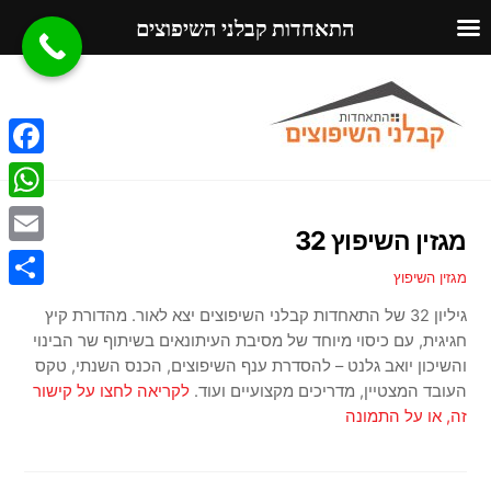
התאחדות קבלני השיפוצים
Ski
Menu
t
conten
F
a
W
מגזין השיפוץ 32
c
h
E
e
מגזין השיפוץ
a
m
S
b
גיליון 32 של התאחדות קבלני השיפוצים יצא לאור. מהדורת קיץ
t
a
h
חגיגית, עם כיסוי מיוחד של מסיבת העיתונאים בשיתוף שר הבינוי
o
s
i
והשיכון יואב גלנט – להסדרת ענף השיפוצים, הכנס השנתי, טקס
a
o
A
העובד המצטיין, מדריכים מקצועיים ועוד.
לקריאה לחצו על קישור
l
r
זה, או על התמונה
k
p
e
p