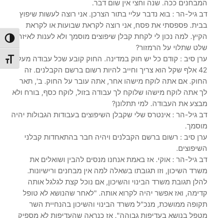
המבחנים ככה. שנה וחצי אין שום דבר.
דב גיל-הר : בוא נדבר עליי בתור הצרכן. אני רוצה לעשות שיפוץ
בבית. פספסתי את פסח, אני רוצה לקראת שבועות או לקראת
הקיץ. למה נכון לי לקחת קבלן שיפוצים מוסמך ולא לענות לאיזה
הפעל/כ
שלט שתלוי על הרמזור?
ערן סיב : קודם כל יש חוק במדינה. החוק קובע שכל עבודה מעל
מתג גו
42 אלף שקל הוא צריך וחייב להיות רשום ברשם הקבלנים. זה
החוק. אם אתה לוקח מישהו אחר, אתה עובר על החוק. ב', תאר
לך אתה לוקח מישהו שלוקח לך עבודה בזול, לוקח כסף, בורח ולא
מבצע את העבודה. למי תתלונן?
דב גיל-הר : אינטרס שלי שקבלן השיפוצים בעבודות הגבולות יהיה
מוסמך.
ערן סיב : רשום ברשם הקבלנים ויהיה חבר בהתאחדות קבלני
השיפוצים.
דב גיל-הר : אוקי. אז באמת אנחנו מנסים להבין ושואלים את
משרד השיכון, וזו תגובתו בשאלה למה אין מבחנים ורישיונות.
להלן תגובת משרד הבינוי והשיכון, אם נוכל קצת לגלגל אותה
קדימה, ואז אפשר יהיה לקרוא אותה. "לאחר שהנושא לא טופל
תקופה ממושכת, מנכ"ל משרד הבינוי והשיכון בהנחיית השר
מטפל בנושא בעדיפות גבוהה". אז כנראה שהעדיפות לא מספיק