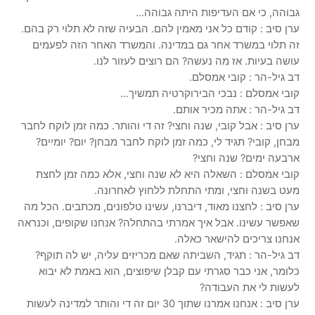
גבוהה, כי אם העדיפות היתה גבוהה…
ערן סיב : קודם כל אני מאמין להם. הבעיה שזה לא תלוי רק בהם.
זה תלוי במשרד אחר גם במדינה. והמשרד האחר הזה לפעמים
עושה בעיות. אז מה נעשה? הם רוצים לעזור לנו.
דב גיל-הר : קובי אמסלם.
קובי אמסלם : נבכי הבירוקרטיה תמשיך…
דב גיל-הר : אתה מכיר אותם.
ערן סיב : אבל קובי, שנה וחצי? זה די והותר. כמה זמן לוקח לחבר
מבחן, קובי? תגיד לי, כמה זמן לוקח לחבר מבחן? יום? יומיים?
ארבעה ימים? שנה וחצי?
קובי אמסלם : השאלה היא לא שנה וחצי, אלא כמה זמן לחצת
מעט בשנה וחצי, ומתי התחלת ללחוץ לאחרונה.
ערן סיב : לחצנו מאוד, דיברנו, עשינו טלפונים, מכתבים. הכל מה
שאפשר עשינו. אבל איך אמרתי בהתחלה? אנחנו שקופים, וכנראה
אנחנו צריכים להישאר כאלה.
דב גיל-הר : תגיד, השביתה שאם מכריזים עליה, יש לה תוקף?
כלומר, אני כבר סגרתי עם קבלן שיפוצים, הוא באמת לא יבוא
לעשות לי את העבודה?
ערן סיב : אנחנו אמרנו שתוך 30 יום זה די והותר למדינה לעשות