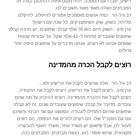
רישיון, יעבדו עם הסמכה, יהיה מקום איפה להתלונן. בגלל זה
המבחנים האלה מאוד מאוד חשובים לנו.
דב גיל-הר : כמה אנשים מוסמכים אמורים להיפלט, להיקלט,
סליחה, בשוק, שוק השיפוצניקים, כל שנה עם רישיון?
ערן סיב : השוק היום הוא 16 אלף קבלני שיפוצים. יש הרבה קבלני
שיפוצים שעובדים מתחת ל-42 אלף שקל. על עבודות קטנות
שאותם אנחנו לא רוצים. אנחנו מדברים על שיפוצים טיפה יותר
גדולים.
רוצים לקבל הכרה מהמדינה
דב גיל-הר : אלה שרוצים לקבל את הרישיון ולא…
ערן סיב : רוצים לקבל את הרישיון, רוצים לקבל את התעודה,
רוצים לקבל את ההכרה מהמדינה, רוצים להיבחן על מה שהם
עובדים. מדובר על קבלני שיפוצים שעובדים שנים. זה לא קבלני
שיפוצים שהיום התחילו לעבודה. ונפגשנו עם שר הבינוי והשיכון
וגם עם המנכ"ל שלו. הם רוצים להרים את הכפפה, הם רוצים
לעזור לנו, אבל פתאום יש משרד אחר, משרד האגף להכשרה
מקצועית, שהוא אומר: רגע, נעשה מבחנים, המבחנים ככה,