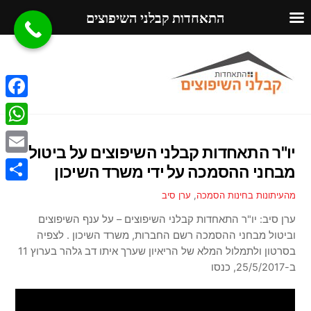
התאחדות קבלני השיפוצים
Ski
Menu
t
conten
F
a
W
יו"ר התאחדות קבלני השיפוצים על ביטול
c
h
E
מבחני ההסמכה על ידי משרד השיכון
e
a
m
S
מהעיתונות
בחינות הסמכה
,
ערן סיב
b
t
a
h
ערן סיב: יו"ר התאחדות קבלני השיפוצים – על ענף השיפוצים
o
s
i
וביטול מבחני ההסמכה רשם החברות, משרד השיכון . לצפיה
a
o
A
בסרטון ולתמלול המלא של הריאיון שערך איתו דב גלהר בערוץ 11
l
r
k
ב-25/5/2017, כנסו
p
e
p