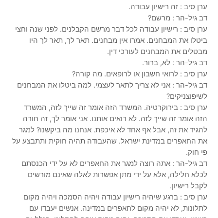
ערן סיב : זה רישיון עבודה.
דב גיל-הר : מרשם?
ערן סיב : רישיון עבודה לכל דבר מרשם הקבלנים. לפני שנה וחצי
ביטלו את המבחנים. אמרו אין מבחנים. תאר לך, תאר לך היו
מבטלים את המבחנים לעורכי דין.
דב גיל-הר : לא, ברור.
ערן סיב : לרואי חשבון או לרופאים. מה קורה?
דב גיל-הר : אני לא צריך לתאר לעצמי. למה ביטלו את המבחנים
לשיפוצניקים?
ערן סיב : בירוקרטיה. המשרד הזה אומר זה שייך לזה, המשרד
הזה אומר זה שייך לזה. לא רואים אותנו. אני אומר לך, זה חורה
להגיד את זה, אבל אף אחד לא איכפת. אנחנו מה ביקשנו? למגר
את החאפרים במדינת ישראל. שהעבודה תהיה חוקית ותתבצע על
פי חוק.
דב גיל-הר : אתה רוצה למגר את החאפרים לא על ידי הכנסתם
לכלא חלילה, אלא על ידי מתן אפשרות לאלה שאינם מורשים
לקבל רישיון.
ערן סיב : ברגע שיהיה רישיון עבודה ויהיה הסמכה ויהיה מקום
לתלונות, לא יהיה מקום לחאפרים במדינה. אנשים יעבדו עם