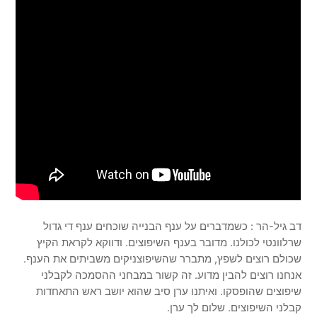
דב גיל-הר : כשמדברים על ענף הבנייה שוכחים ענף די גדול
שרלוונטי לכולנו. מדובר בענף השיפוצים. ודווקא לקראת הקיץ
שכולם רוצים לשפץ, מתברר שהשיפוצניקים משביתים את הענף.
אנחנו רוצים להבין מדוע. זה קשור במבחני ההסמכה לקבלני
שיפוצים שהופסקו. ואיתנו ערן סיב שהוא יושב ראש התאחדות
קבלני השיפוצים. שלום לך ערן.