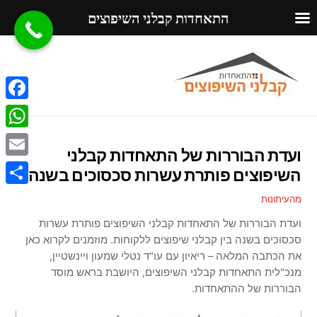
התאחדות קבלני השיפוצים
Ski
Menu
t
conten
F
a
W
ועדת הבוררות של התאחדות קבלני
c
h
E
השיפוצים פותרת עשרות סכסוכים בשנה
e
a
m
S
מהעיתונות
b
t
a
h
ועדת הבוררות של התאחדות קבלני השיפוצים פותרת עשרות
o
s
i
סכסוכים בשנה בין קבלני שיפוצים ללקוחות. מוזמנים לקרוא כאן
a
o
A
את הכתבה המלאה – ריאיון עם עו"ד נטלי שמעון ויינשטיין,
l
r
k
מנכ"לית התאחדות קבלני השיפוצים, היושבת בראש מוסד
p
e
הבוררות של ההתאחדות.
p