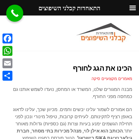
התאחדות קבלני השיפוצים
Ski
Menu
t
conten
F
a
W
הכינו את הגג לחורף
c
h
E
e
מאמרים מקצועיים
סיקה
a
m
S
b
מבנה המגורים שלנו, המשרד או המחסן, נועדו לשמש אותנו גם
t
a
h
כמחסה מפני החורף.
o
s
i
a
o
הם אמורים לשמור עלינו יבשים וחמים. מכיוון שכך, עלינו לדאוג
A
l
r
באופן רציף לתקינותם. לעיתים קרובות, טיפול מינורי ונכון לפני
k
p
תחילת הגשמים ימנע בעיות וצרות (גם כספיות) גדולות מאוחר
e
p
יותר.
הכותב הוא אילן לוי, מנהל מכירות בתי מסחר, חברת
גילאר נציגת SIKA בישראל
. הטור פורסם במגזין השיפוץ,