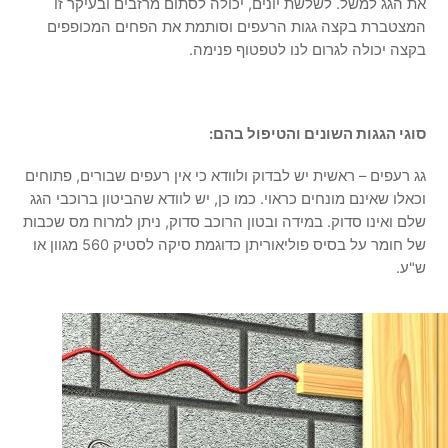
את הגג למשל. לשלשת יונים, יכולה לסתום מרזבים ובעיקר זו
המצטברת בקצה גגות הרעפים וסותמת את הפחים המכופפים
בקצה יכולה לגרום לנו לטפטוף פנימה.
סוגי הגגות השונים והטיפול בהם:
גג רעפים – ראשית יש לבדוק ולוודא כי אין רעפים שבורים, פתוחים
וכאלו שאינם מונחים כראוי. כמו כן, יש לוודא שהביטון ברוכבי הגג
שלם ואינו סדוק. במידה ובטון הרוכב סדוק, ניתן למרוח מס שכבות
של חומר על בסיס פוליאוריתן כדוגמת סיקה לסטיק 560 מגוון או
ש"ע.