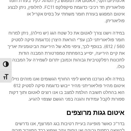
אלומיניום תקני, ולאטום את המפגש בין הסרגל לקיר בעזרת חומר
פוליאוריתן חד רכיבי כדוגמת סיקפלקס FC11. לחלופין, ניתן לבצע
איטום המפגש בעזרת חומר משחתי על בסיס אקריל או
פוליאוריתן.
במידה וישנו צורך לאטום את כל שטח הגג (יש נזילה), ניתן למרוח
חומר פוליאוריתני לבן עפ"י הוראות היצרן (כדוגמת סיקה לסטיק
560 / 612). בנוסף לכך, ציפוי מלא של היריעות הביטומניות יאריך
את קיים היריעה, יסייע בהפחתת טמפרטורת המבנה הודות
לתכונות רפלקטיביות גבוהות וכמובן יתרום לשמירה על המבנה
הפעל/כ
כולו.
מתג גו
במידה ולא נערכנו מראש לימי החורף הגשומים ואנו מזהים נזילות,
איטום מהיר פוליאוריתני מהיר ייבוש כדוגמת סיקה לסטיק 612
הוא בהחלט תשובה הולמת למצב בו אנו רוצים לאטום ותוך דקות
ספורות לקבל עמידות והגנה בפני הגשם שצפוי להגיע.
איטום גגות מרוצפים
בדר"כ כאשר מופיעה בעיית רטיבות בגג המרוצף, אנו נדרשים
להוצאה כספית גבוהה ואי נוחות עקב שיפוץ כבד המצריך פירוק