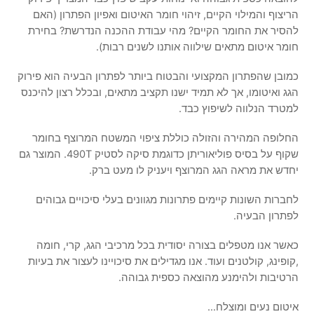
הריצוף והמילוי הקיים, זיהוי חומר האיטום ואפיון הפתרון (האם
להסיר את החומר הקיים? מהי עבודת ההכנה הנדרשת? בחירת
חומר איטום מתאים שילווה אותנו לשנים רבות).
כמובן שהפתרון המקצועי והבטוח ביותר לפתרון הבעיה הוא פירוק
הגג ואיטומו, אך לא תמיד ישנו תקציב מתאים, ובכלל רצון להיכנס
למטרד הנלווה לשיפוץ כבד.
החלופה המהירה והזולה כוללת ציפוי המשטח המרוצף בחומר
שקוף על בסיס פוליאוריתן כדוגמת סיקה לסטיק 490T. המוצר גם
יחדש את מראה הגג המרוצף ויעניק לו מעט ברק.
לחברות השונות קיימים פתרונות מגוונים בעלי סיכויים גבוהים
לפתרון הבעיה.
כאשר אנו מטפלים בצורה יסודית בכל מרכיבי הגג, קרי, חומה
,קופינג, קולטנים ועוד. אנו מגדילים את סיכויינו לעצור את בעיות
הרטיבות ולהימנע מהוצאה כספית גבוהה.
איטום נעים ומוצלח…