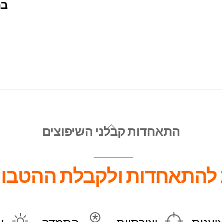
במ
Back
התאחדות קבלני השיפוצים
To
Top
להתאחדות ולקבלת ההטבות