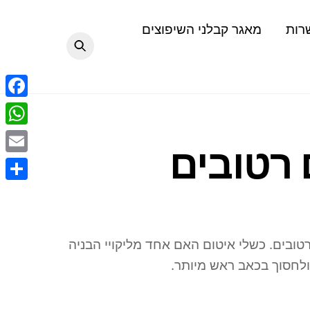
רות
מאגר קבלני השיפוצים
F
a
W
 רטובים
c
h
E
e
a
m
S
b
t
a
h
o
s
i
a
o
רטובים. כשלי איטום האם אחד מליקויי הבניה
A
l
r
k
ולחסוך בכאב ראש מיותר.
p
e
p