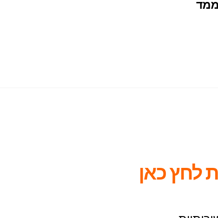
מד
 לחץ כאן